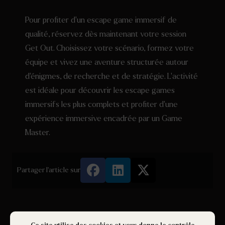
Pour profiter d’un escape game immersif de
qualité, réservez dès maintenant votre session
Get Out. Choisissez votre scénario, formez votre
équipe et vivez une aventure structurée autour
d’énigmes, de recherche et de stratégie. L’activité
est idéale pour découvrir les escape games
immersifs les plus complets et profiter d’une
expérience immersive encadrée par un Game
Master.
Partager l'article sur
Article précédent
Article suivant