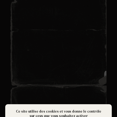
Escape game immersif
horreur : vivez la peur
absolue
Ce site utilise des cookies et vous donne le contrôle
sur ceux que vous souhaitez activer