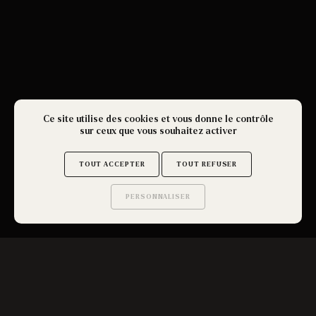
Ce site utilise des cookies et vous donne le contrôle
sur ceux que vous souhaitez activer
TOUT ACCEPTER
TOUT REFUSER
PERSONNALISER
Saurez-vous trouver
les secrets de ce site ?
INSCRIVEZ-VOUS À LA NEWSLETTER