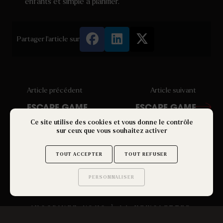
enfants et simple à planifier.
Partager l'article sur
Article précédent
Article suivant
ESCAPE GAME
ESCAPE GAME
ADULTE :
COUPLE : VIVEZ UNE
Ce site utilise des cookies et vous donne le contrôle
AVENTURES
AVENTURE
sur ceux que vous souhaitez activer
IMMERSIVES ET
IMMERSIVE À DEUX
ÉNIGMES POUR
ADULTES
TOUT ACCEPTER
TOUT REFUSER
PERSONNALISER
Saurez-vous trouver
les secrets de ce site ?
INSCRIVEZ-VOUS À LA NEWSLETTER