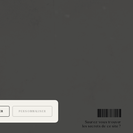
ER
PERSONNALISER
Saurez-vous trouver
les secrets de ce site ?