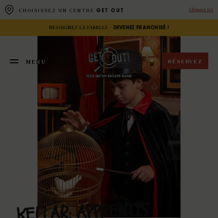
Panneau de gestion des cookies
Cliquez ici
CHOISISSEZ UN CENTRE
GET OUT
REJOIGNEZ LA FAMILLE -
DEVENEZ FRANCHISÉ !
RÉSERVEZ
MENU
FERMER
APPRENTIS
KELLAR: