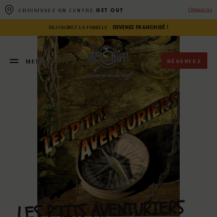
Panneau de gestion des cookies
Cliquez ici
CHOISISSEZ UN CENTRE
GET OUT
REJOIGNEZ LA FAMILLE -
DEVENEZ FRANCHISÉ !
RÉSERVEZ
MENU
FERMER
AVENTURIERS
P’TITS
LES