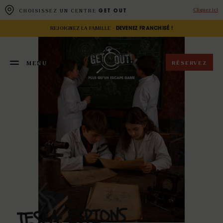
Panneau de gestion des cookies
Cliquez ici
CHOISISSEZ UN CENTRE
GET OUT
REJOIGNEZ LA FAMILLE -
DEVENEZ FRANCHISÉ !
RÉSERVEZ
MENU
FERMER
ESPIONS
TESLA: