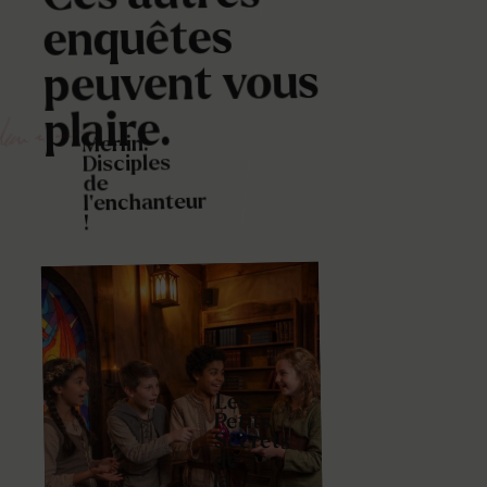
enquêtes
peuvent vous
plaire.
Merlin:
Disciples
de
l’enchanteur
!
Les
Petits
Secrets
de
la