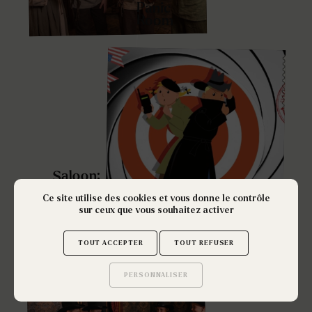
Panic
Room
Saloon:
Héros
de
Ce site utilise des cookies et vous donne le contrôle
sur ceux que vous souhaitez activer
l’Ouest
TOUT ACCEPTER
TOUT REFUSER
PERSONNALISER
Saurez-vous trouver
les secrets de ce site ?