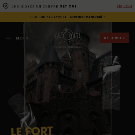
Panneau de gestion des cookies
Cliquez ici
CHOISISSEZ UN CENTRE
GET OUT
REJOIGNEZ LA FAMILLE -
DEVENEZ FRANCHISÉ !
RÉSERVEZ
MENU
FERMER
FORT
LE