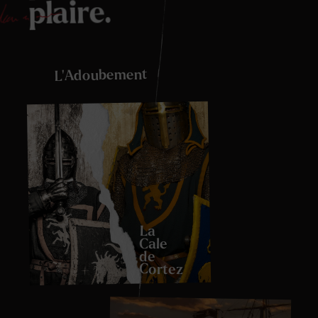
plaire.
L’Adoubement
La
Cale
de
Cortez