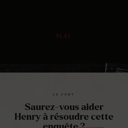
PLAY
PLAY
Play
Mute
Ente
full
LE FORT
Saurez-vous aider
Henry à résoudre cette
enquête ?