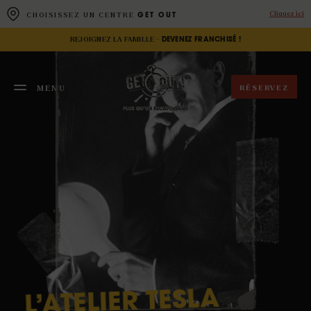
Panneau de gestion des cookies
Cliquez ici
CHOISISSEZ UN CENTRE
GET OUT
REJOIGNEZ LA FAMILLE -
DEVENEZ FRANCHISÉ !
RÉSERVEZ
MENU
FERMER
TESLA
L’ATELIER