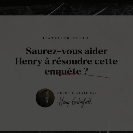
Play
Mute
Ente
full
L’ATELIER TESLA
Saurez-vous aider
Henry à résoudre cette
enquête ?
ENQUÊTE MENÉE PAR