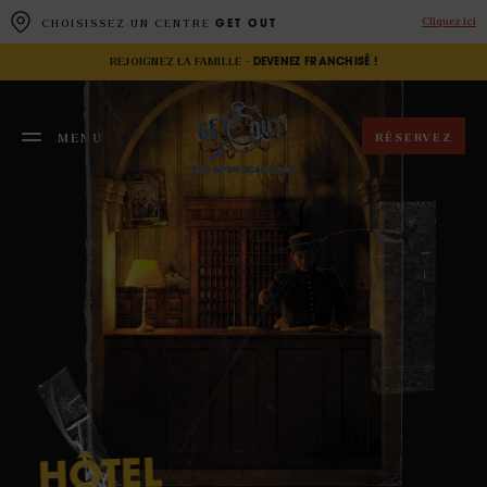
Panneau de gestion des cookies
Cliquez ici
CHOISISSEZ UN CENTRE
GET OUT
REJOIGNEZ LA FAMILLE -
DEVENEZ FRANCHISÉ !
RÉSERVEZ
MENU
FERMER
HÔTEL