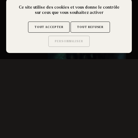
Ce site utilise des cookies et vous donne le contrôle
sur ceux que vous souhaitez activer
Les
Sorcières
de
TOUT ACCEPTER
TOUT REFUSER
Salem
PERSONNALISER
Saurez-vous trouver
les secrets de ce site ?