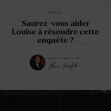
Play
Mute
Ente
full
HÔTEL
Saurez-vous aider
Louise à résoudre cette
enquête ?
ENQUÊTE MENÉE PAR