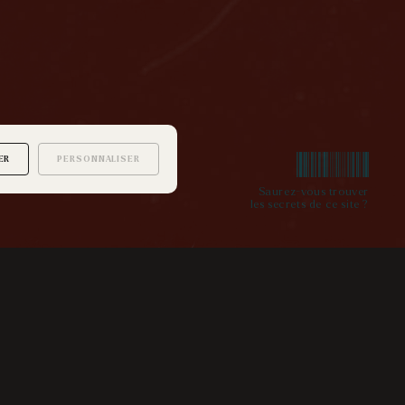
ER
PERSONNALISER
Saurez-vous trouver
les secrets de ce site ?