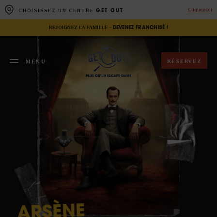
Panneau de gestion des cookies
Cliquez ici
CHOISISSEZ UN CENTRE
GET OUT
REJOIGNEZ LA FAMILLE -
DEVENEZ FRANCHISÉ !
RÉSERVEZ
MENU
FERMER
ARSÈNE