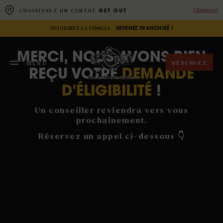
Panneau de gestion des cookies
Cliquez ici
CHOISISSEZ UN CENTRE
GET OUT
REJOIGNEZ LA FAMILLE -
DEVENEZ FRANCHISÉ !
MERCI, NOUS AVONS BIEN
RÉSERVEZ
MENU
FERMER
REÇU VOTRE
DEMANDE
D'ÉLIGIBILITÉ
!
Un conseiller reviendra vers vous
prochainement.
Réservez un appel ci-dessous 👇