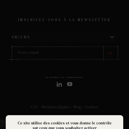
INSCRIVEZ-VOUS À LA NEWSLETTER
OK
REJOIGNEZ LA COMMUNAUTÉ
CGV
-
Mentions légales
-
Blog
-
Cookies
©2026 Getout -
Made by
Ce site utilise des cookies et vous donne le contrôle
sur ceux que vous souhaitez activer