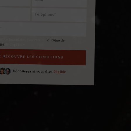
t ce formulaire, j'accepte la
Politique de
lité
de Get Out.*
Découvrez si vous êtes
éligible